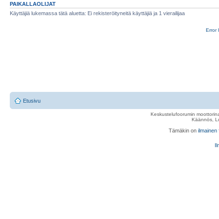
PAIKALLAOLIJAT
Käyttäjiä lukemassa tätä aluetta: Ei rekisteröityneitä käyttäjiä ja 1 vierailijaa
Error 
Etusivu
Keskustelufoorumin moottorina
Käännös, Lu
Tämäkin on
ilmainen
Il