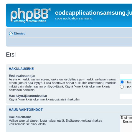
codeapplicationsamsung.ju
code application samsung
Etusivu
Etsi
HAKULAUSEKE
Etsi avainsanoja:
Aseta
+
merkki sanan eteen, jonka on löydyttävä ja
-
merkki sellaisen sanan
Hae k
eteen, jota ei saa löytyä. Laita haettavat sanat sulkuihin erotettuna
|
-merkillä,
mikäli vain yhden sanan on löydyttävä. Käytä *-merkkiä jokerimerkkinä
Hae k
osittaisiin hakuihin
Hae käyttäjätunnuksella:
Käytä *-merkkiä jokerimerkkinä osittaisiin hakuihin
HAUN VAIHTOEHDOT
Hae alueittain:
Valitse alue tai alueet, josta haluat etsiä. Sisäalueet voidaan hakea
valitsemalla se alapuolelta.