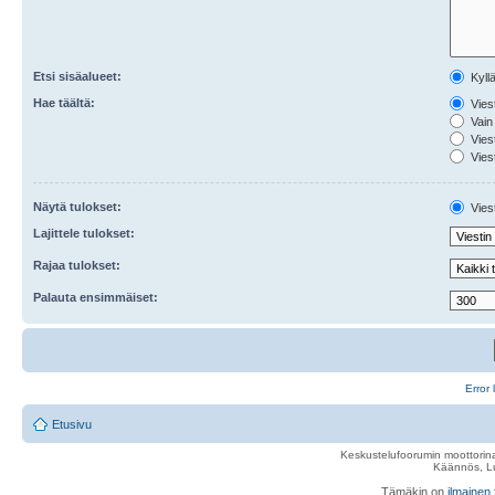
Etsi sisäalueet:
Kyll
Hae täältä:
Viest
Vain 
Viest
Viest
Näytä tulokset:
Viest
Lajittele tulokset:
Rajaa tulokset:
Palauta ensimmäiset:
Error 
Etusivu
Keskustelufoorumin moottorina
Käännös, Lu
Tämäkin on
ilmainen