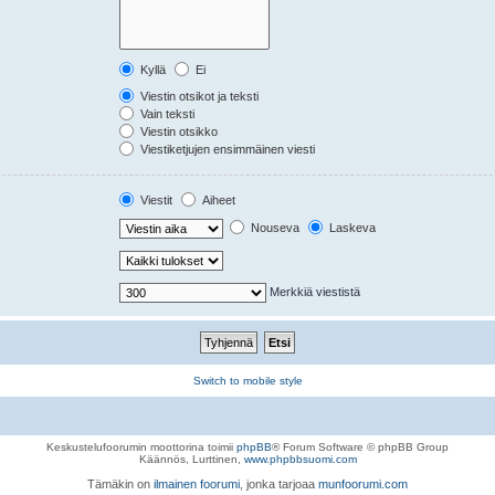
Kyllä
Ei
Viestin otsikot ja teksti
Vain teksti
Viestin otsikko
Viestiketjujen ensimmäinen viesti
Viestit
Aiheet
Nouseva
Laskeva
Merkkiä viestistä
Switch to mobile style
Keskustelufoorumin moottorina toimii
phpBB
® Forum Software © phpBB Group
Käännös, Lurttinen,
www.phpbbsuomi.com
Tämäkin on
ilmainen foorumi
, jonka tarjoaa
munfoorumi.com