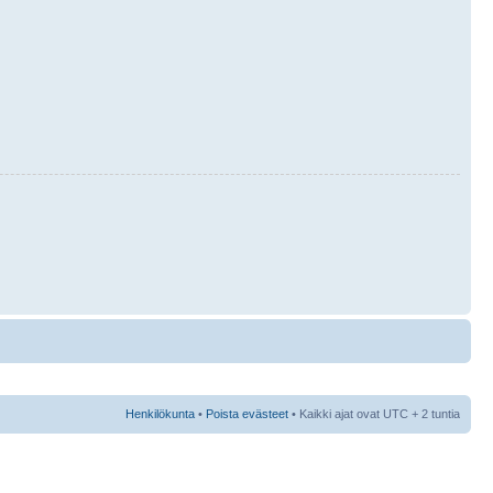
Henkilökunta
•
Poista evästeet
• Kaikki ajat ovat UTC + 2 tuntia