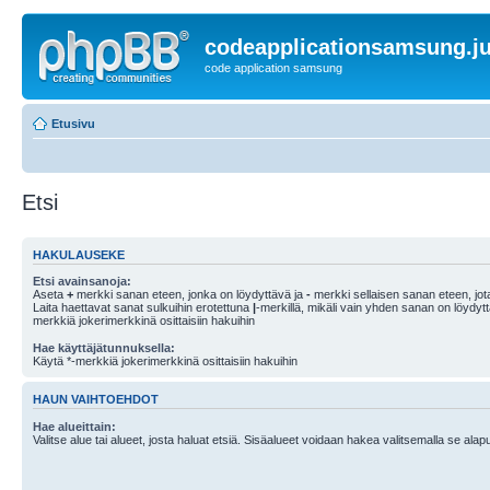
codeapplicationsamsung.ju
code application samsung
Etusivu
Etsi
HAKULAUSEKE
Etsi avainsanoja:
Aseta
+
merkki sanan eteen, jonka on löydyttävä ja
-
merkki sellaisen sanan eteen, jota
Laita haettavat sanat sulkuihin erotettuna
|
-merkillä, mikäli vain yhden sanan on löydyt
merkkiä jokerimerkkinä osittaisiin hakuihin
Hae käyttäjätunnuksella:
Käytä *-merkkiä jokerimerkkinä osittaisiin hakuihin
HAUN VAIHTOEHDOT
Hae alueittain:
Valitse alue tai alueet, josta haluat etsiä. Sisäalueet voidaan hakea valitsemalla se alapu