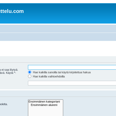
ttelu.com
 ei saa löytyä.
Hae kaikilla sanoilla tai käytä kirjoitettua hakua
tävä. Käytä *-
Hae kaikilla vaihtoehdoilla
olelta.