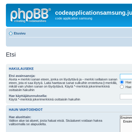
codeapplicationsamsung.ju
code application samsung
Etusivu
Etsi
HAKULAUSEKE
Etsi avainsanoja:
Aseta
+
merkki sanan eteen, jonka on löydyttävä ja
-
merkki sellaisen sanan
Hae k
eteen, jota ei saa löytyä. Laita haettavat sanat sulkuihin erotettuna
|
-merkillä,
mikäli vain yhden sanan on löydyttävä. Käytä *-merkkiä jokerimerkkinä
Hae k
osittaisiin hakuihin
Hae käyttäjätunnuksella:
Käytä *-merkkiä jokerimerkkinä osittaisiin hakuihin
HAUN VAIHTOEHDOT
Hae alueittain:
Valitse alue tai alueet, josta haluat etsiä. Sisäalueet voidaan hakea
valitsemalla se alapuolelta.