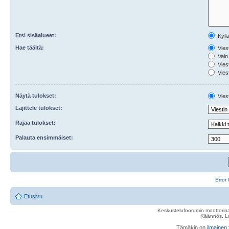
Etsi sisäalueet:
Kyll
Hae täältä:
Viest
Vain 
Viest
Viest
Näytä tulokset:
Viest
Lajittele tulokset:
Rajaa tulokset:
Palauta ensimmäiset:
Error 
Etusivu
Keskustelufoorumin moottorina
Käännös, Lu
Tämäkin on
ilmainen