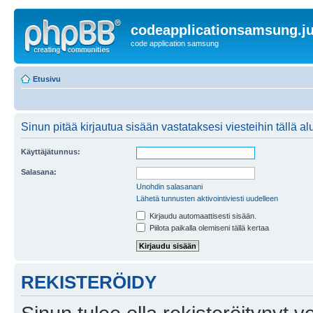
codeapplicationsamsung.ju
code application samsung
Etusivu
Sinun pitää kirjautua sisään vastataksesi viesteihin tällä al
Käyttäjätunnus:
Salasana:
Unohdin salasanani
Lähetä tunnusten aktivointiviesti uudelleen
Kirjaudu automaattisesti sisään.
Piilota paikalla olemiseni tällä kertaa
REKISTERÖIDY