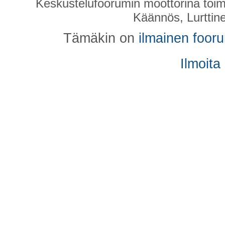
Keskustelufoorumin moottorina toim
Käännös, Lurttin
Tämäkin on
ilmainen foor
Ilmoita