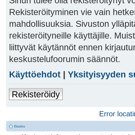
Sinun tulee olla rekisteröitynyt v
Rekisteröityminen vie vain hetken
mahdollisuuksia. Sivuston ylläpit
rekisteröityneille käyttäjille. Mu
liittyvät käytännöt ennen kirjau
keskustelufoorumin säännöt.
Käyttöehdot
|
Yksityisyyden s
Rekisteröidy
Error locati
Etusivu