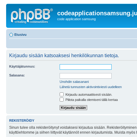
codeapplicationsamsung.ju
code application samsung
Etusivu
Kirjaudu sisään katsoaksesi henkilökunnan tietoja.
Käyttäjätunnus:
Salasana:
Unohdin salasanani
Lähetä tunnusten aktivointiviesti uudelleen
Kirjaudu automaattisesti sisään.
Piilota paikalla olemiseni tällä kertaa
REKISTERÖIDY
Sinun tulee olla rekisteröitynyt voidaksesi kirjautua sisään. Rekisteröityminen 
käyttöehtomme ja siihen liittyvät käytännöt ennen kirjautumista. Muista myös