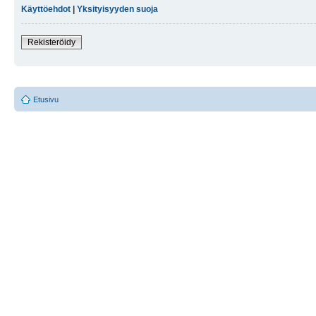
Käyttöehdot
|
Yksityisyyden suoja
Rekisteröidy
Etusivu