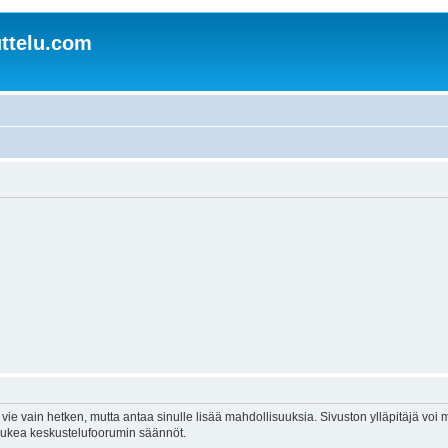
ttelu.com
vie vain hetken, mutta antaa sinulle lisää mahdollisuuksia. Sivuston ylläpitäjä voi my
 lukea keskustelufoorumin säännöt.