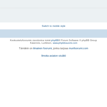
Switch to mobile style
Keskustelufoorumin moottorina toimii
phpBB
® Forum Software © phpBB Group
Käännös, Lurttinen,
www.phpbbsuomi.com
Tämäkin on
ilmainen foorumi
, jonka tarjoaa
munfoorumi.com
Ilmoita asiaton sisältö