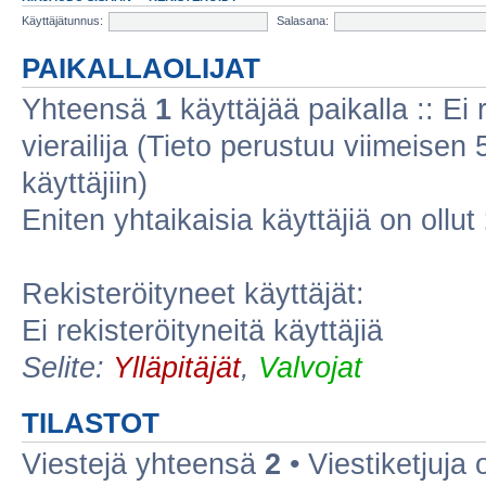
Käyttäjätunnus:
Salasana:
PAIKALLAOLIJAT
Yhteensä
1
käyttäjää paikalla :: Ei r
vierailija (Tieto perustuu viimeisen 5
käyttäjiin)
Eniten yhtaikaisia käyttäjiä on ollut
Rekisteröityneet käyttäjät:
Ei rekisteröityneitä käyttäjiä
Selite:
Ylläpitäjät
,
Valvojat
TILASTOT
Viestejä yhteensä
2
• Viestiketjuja