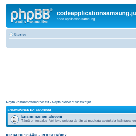
codeapplicationsamsung.ju
code application samsung
Etusivu
Näytä vastaamattomat viestit
•
Näytä aktiiviset viestiketjut
ENSIMMÄINEN KATEGORIANI
Ensimmäinen alueeni
Tämä on testialue. Voit joko poistaa tämän tai muokata asetuksia hallintapanee
KIRJAUDU SISÄÄN
•
REKISTERÖIDY