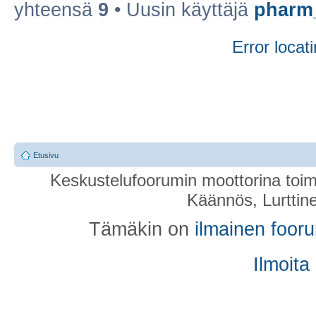
yhteensä
9
• Uusin käyttäjä
pharm
Error locati
Etusivu
Keskustelufoorumin moottorina toim
Käännös, Lurttin
Tämäkin on
ilmainen foor
Ilmoita