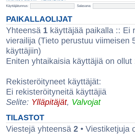
Käyttäjätunnus:
Salasana:
PAIKALLAOLIJAT
Yhteensä
1
käyttäjää paikalla :: Ei r
vierailija (Tieto perustuu viimeisen 5
käyttäjiin)
Eniten yhtaikaisia käyttäjiä on ollut
Rekisteröityneet käyttäjät:
Ei rekisteröityneitä käyttäjiä
Selite:
Ylläpitäjät
,
Valvojat
TILASTOT
Viestejä yhteensä
2
• Viestiketjuja