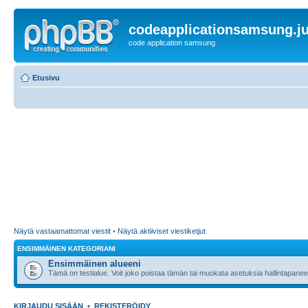
codeapplicationsamsung.ju
code application samsung
Etusivu
Näytä vastaamattomat viestit
•
Näytä aktiiviset viestiketjut
ENSIMMÄINEN KATEGORIANI
Ensimmäinen alueeni
Tämä on testialue. Voit joko poistaa tämän tai muokata asetuksia hallintapanee
KIRJAUDU SISÄÄN
•
REKISTERÖIDY