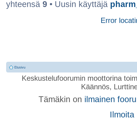
yhteensä
9
• Uusin käyttäjä
pharm
Error locati
Etusivu
Keskustelufoorumin moottorina toim
Käännös, Lurttin
Tämäkin on
ilmainen foor
Ilmoita