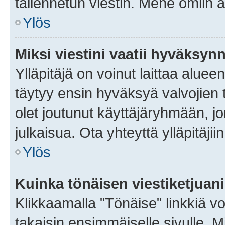
tallennetun viestin. Mene omiin a
Ylös
Miksi viestini vaatii hyväksyn
Ylläpitäjä on voinut laittaa alueen
täytyy ensin hyväksyä valvojien 
olet joutunut käyttäjäryhmään, jo
julkaisua. Ota yhteyttä ylläpitäjii
Ylös
Kuinka tönäisen viestiketjuan
Klikkaamalla "Tönäise" linkkiä voi
takaisin ensimmäiselle sivulle. M