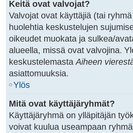
Keitä ovat valvojat?
Valvojat ovat käyttäjiä (tai ryhmä
huolehtia keskustelujen sujumise
oikeudet muokata ja sulkea/avata, 
alueella, missä ovat valvojina. Y
keskustelemasta
Aiheen vierest
asiattomuuksia.
Ylös
Mitä ovat käyttäjäryhmät?
Käyttäjäryhmä on ylläpitäjän työka
voivat kuulua useampaan ryhmään