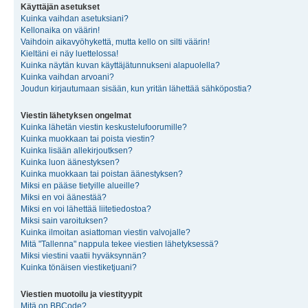
Käyttäjän asetukset
Kuinka vaihdan asetuksiani?
Kellonaika on väärin!
Vaihdoin aikavyöhykettä, mutta kello on silti väärin!
Kieltäni ei näy luettelossa!
Kuinka näytän kuvan käyttäjätunnukseni alapuolella?
Kuinka vaihdan arvoani?
Joudun kirjautumaan sisään, kun yritän lähettää sähköpostia?
Viestin lähetyksen ongelmat
Kuinka lähetän viestin keskustelufoorumille?
Kuinka muokkaan tai poista viestin?
Kuinka lisään allekirjoutksen?
Kuinka luon äänestyksen?
Kuinka muokkaan tai poistan äänestyksen?
Miksi en pääse tietyille alueille?
Miksi en voi äänestää?
Miksi en voi lähettää liitetiedostoa?
Miksi sain varoituksen?
Kuinka ilmoitan asiattoman viestin valvojalle?
Mitä "Tallenna" nappula tekee viestien lähetyksessä?
Miksi viestini vaatii hyväksynnän?
Kuinka tönäisen viestiketjuani?
Viestien muotoilu ja viestityypit
Mitä on BBCode?