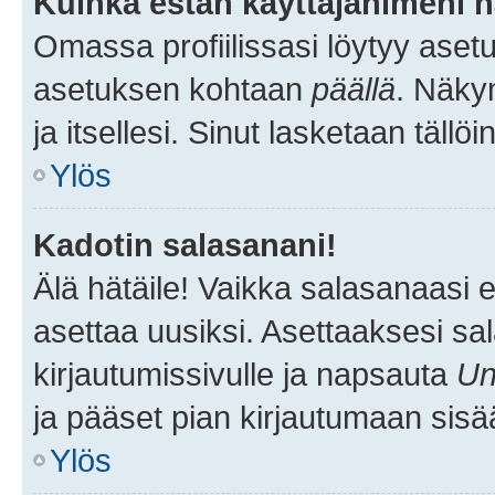
Kuinka estän käyttäjänimeni n
Omassa profiilissasi löytyy aset
asetuksen kohtaan
päällä
. Näkym
ja itsellesi. Sinut lasketaan tällö
Ylös
Kadotin salasanani!
Älä hätäile! Vaikka salasanaasi 
asettaa uusiksi. Asettaaksesi s
kirjautumissivulle ja napsauta
Un
ja pääset pian kirjautumaan sisä
Ylös