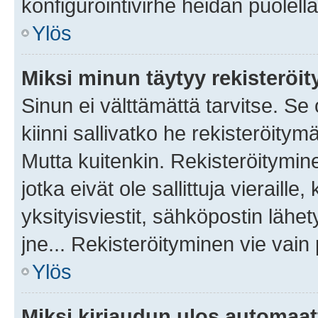
konfigurointivirhe heidän puolella
Ylös
Miksi minun täytyy rekisteröit
Sinun ei välttämättä tarvitse. Se
kiinni sallivatko he rekisteröitym
Mutta kuitenkin. Rekisteröitymine
jotka eivät ole sallittuja vierail
yksityisviestit, sähköpostin lähet
jne... Rekisteröityminen vie vain
Ylös
Miksi kirjaudun ulos automaat