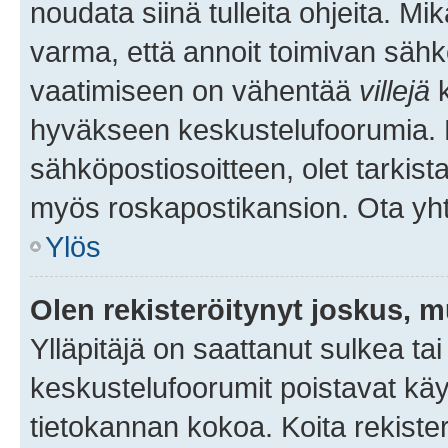
noudata siinä tulleita ohjeita. Mi
varma, että annoit toimivan sähk
vaatimiseen on vähentää
villejä
k
hyväkseen keskustelufoorumia. Mi
sähköpostiosoitteen, olet tarkista
myös roskapostikansion. Ota yhte
Ylös
Olen rekisteröitynyt joskus, 
Ylläpitäjä on saattanut sulkea ta
keskustelufoorumit poistavat k
tietokannan kokoa. Koita rekister