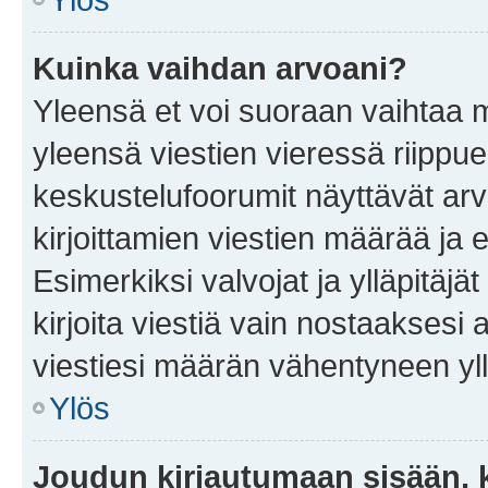
Kuinka vaihdan arvoani?
Yleensä et voi suoraan vaihtaa 
yleensä viestien vieressä riippu
keskustelufoorumit näyttävät ar
kirjoittamien viestien määrää ja er
Esimerkiksi valvojat ja ylläpitäjä
kirjoita viestiä vain nostaakses
viestiesi määrän vähentyneen yl
Ylös
Joudun kirjautumaan sisään, k