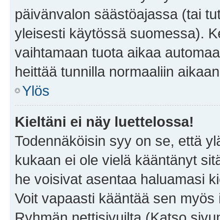
päivänvalon säästöajassa (tai tu
yleisesti käytössä suomessa). Ke
vaihtamaan tuota aikaa automaatti
heittää tunnilla normaaliin aikaan
Ylös
Kieltäni ei näy luettelossa!
Todennäköisin syy on se, että yläp
kukaan ei ole vielä kääntänyt sitä 
he voisivat asentaa haluamasi ki
Voit vapaasti kääntää sen myös i
Ryhmän nettisivuilta (Katso sivun