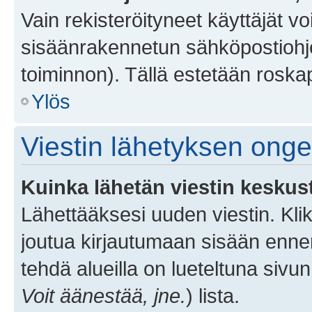
Vain rekisteröityneet käyttäjät v
sisäänrakennetun sähköpostiohjel
toiminnon). Tällä estetään roskap
Ylös
Viestin lähetyksen ong
Kuinka lähetän viestin keskus
Lähettääksesi uuden viestin. Kl
joutua kirjautumaan sisään ennen 
tehdä alueilla on lueteltuna sivun
Voit äänestää, jne.
) lista.